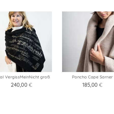
al VergissMeinNicht groß
Poncho Cape Sarner
240,00
€
185,00
€