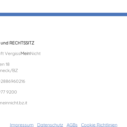
 und RECHTSSITZ
ft Vergiss
Mein
Nicht
en 18
uneck/BZ
 02886960216
977 9200
einnicht.bz.it
Impressum
Datenschutz
AGBs
Cookie Richtlinien