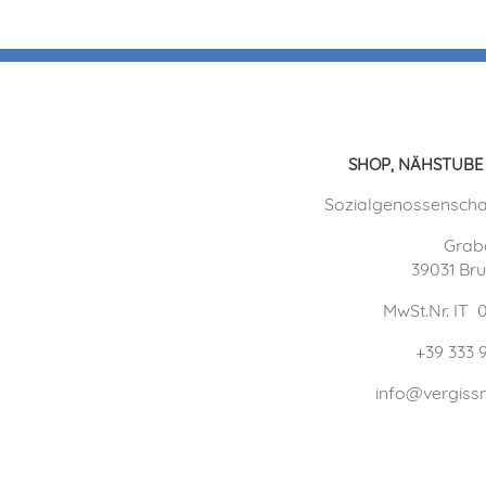
SHOP, NÄHSTUBE
Sozialgenossenscha
Grab
39031 Br
MwSt.Nr. IT
+39 333 
info@vergissm