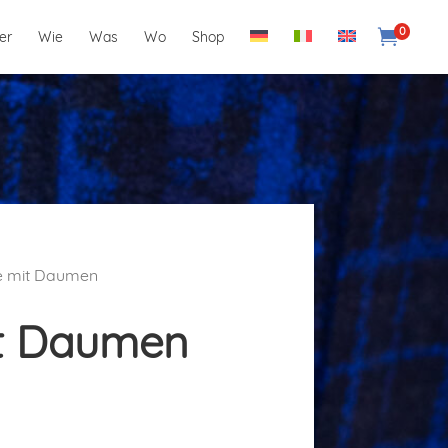
0

er
Wie
Was
Wo
Shop
e mit Daumen
it Daumen