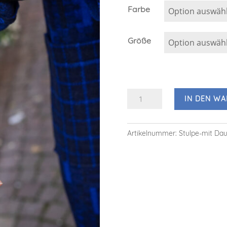
Farbe
Größe
Stulpe
IN DEN W
mit
Daumen
Artikelnummer:
Stulpe-mit D
Menge