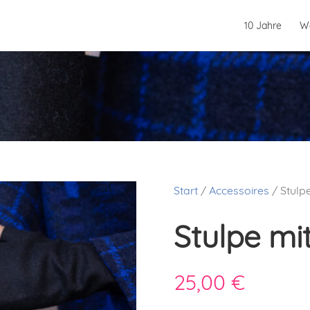
10 Jahre
W
Start
/
Accessoires
/ Stulp
Stulpe m
25,00
€