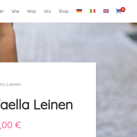
0

er
Wie
Was
Wo
Shop
lla Leinen
faella Leinen
Preisspanne:
,00
€
170,00 €