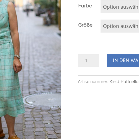
Farbe
Größe
Kleid
IN DEN W
Raffaella
Leinen
Artikelnummer:
Kleid-Raffaell
Menge