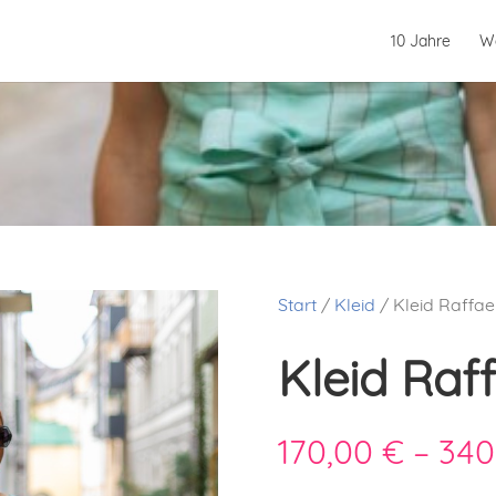
10 Jahre
W
Start
/
Kleid
/ Kleid Raffae
Kleid Raf
170,00
€
–
340