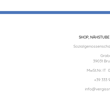
SHOP, NÄHSTUBE
Sozialgenossenscha
Grab
39031 Br
MwSt.Nr. IT
+39 333 
info@vergissm