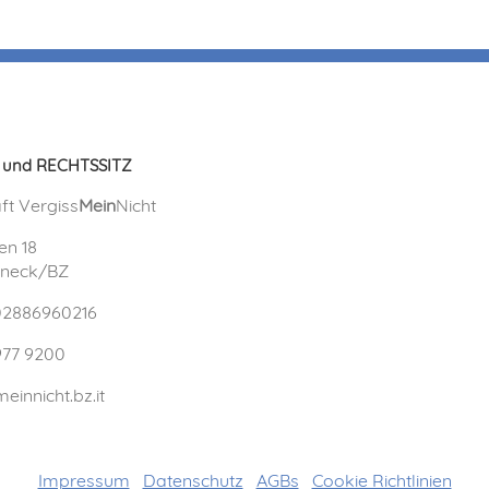
 und RECHTSSITZ
ft Vergiss
Mein
Nicht
en 18
uneck/BZ
 02886960216
977 9200
einnicht.bz.it
Impressum
Datenschutz
AGBs
Cookie Richtlinien