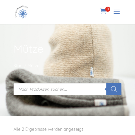
0

Mütze
Start
/ Mütze
Products
search
Alle 2 Ergebnisse werden angezeigt