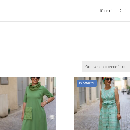
10 anni
Chi
In offerta!