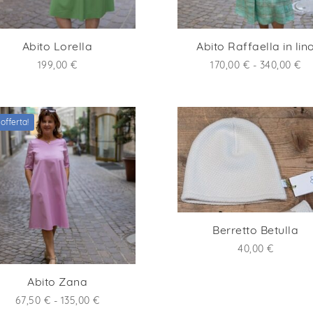
Abito Lorella
Abito Raffaella in lin
Fa
199,00
€
170,00
€
-
340,00
€
di
pr
da
 offerta!
17
a
34
Berretto Betulla
40,00
€
Abito Zana
Fascia
67,50
€
-
135,00
€