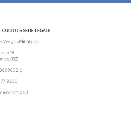
 CUCITO e SEDE LEGALE
e Vergiss
Mein
Nicht
tioni 18
unico/BZ
02886960216
977 9200
einnicht.bz.it