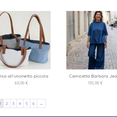
di
prezzo:
da
67,50 €
a
135,00 €
rsa all’uncinetto piccola
Camicetta Barbara Je
60,00
€
135,00
€
1
2
3
4
5
6
→