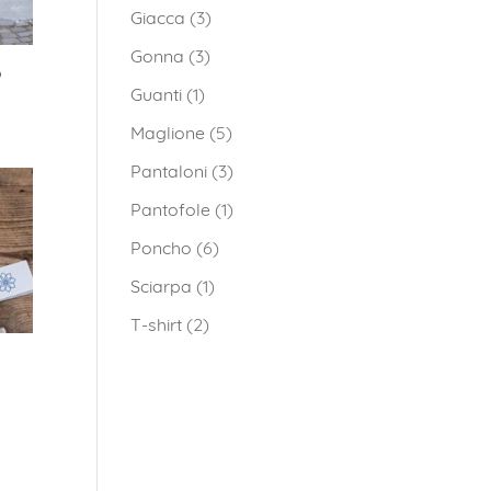
Giacca
(3)
Gonna
(3)
o
Guanti
(1)
scia
Maglione
(5)
ezzo:
Pantaloni
(3)
0,00 €
Pantofole
(1)
Poncho
(6)
0,00 €
Sciarpa
(1)
T-shirt
(2)